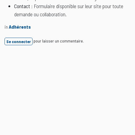
Contact
: Formulaire disponible sur leur site pour toute
demande ou collaboration.
in
Adhérents
pour laisser un commentaire.
Se connecter
Lire suivant
Artwo
Toymaker, artiste et streamer