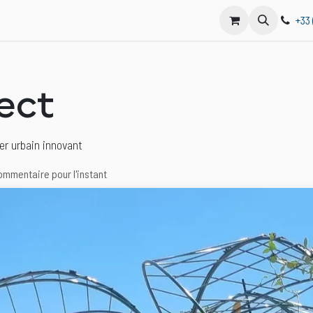
e Réseau
Adhérer
Forum
+33 
ect
ier urbain innovant
ommentaire pour l'instant