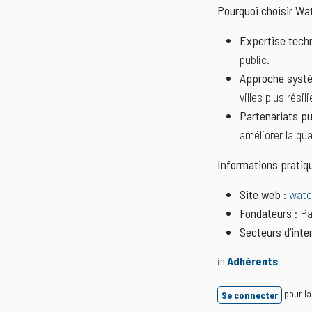
Pourquoi choisir Wa
Expertise tech
public.
Approche syst
villes plus résil
Partenariats pu
améliorer la qua
Informations pratiq
Site web
:
wate
Fondateurs
: Pa
Secteurs d’inte
in
Adhérents
pour la
Se connecter