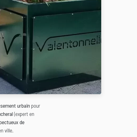
issement urbain
pour
cheral
(expert en
spectueux de
 ville.