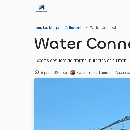
Se rendre au contenu
Accueil
Événements
Services
L
Tous les blogs
Adhérents
Water Connect
Water Conn
Experts des îlots de fraîcheur urbains et du mobil
8 juin 2026
par
Zacharie Guillaume
| Aucun c