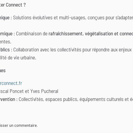
ter Connect ?
nique
: Solutions évolutives et multi-usages, conçues pour s’adapt
émique
: Combinaison de
rafraîchissement, végétalisation et connec
ientes.
blics
: Collaboration avec les collectivités pour répondre aux enjeux
lité de vie urbaine.
ues
rconnect.fr
scal Poncet et Yves Pucheral
rvention
: Collectivités, espaces publics, équipements culturels et 
isser un commentaire.