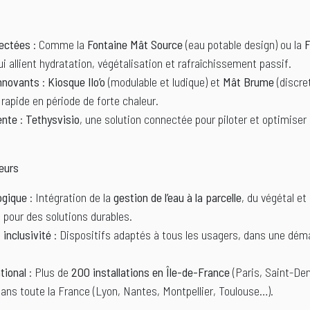
ectées
: Comme la
Fontaine Mât Source
(eau potable design) ou la
F
qui allient hydratation, végétalisation et rafraîchissement passif.
nnovants
:
Kiosque Ilo’o
(modulable et ludique) et
Mât Brume
(discret
rapide en période de forte chaleur.
ente
:
Tethysvisio
, une solution connectée pour piloter et optimise
eurs
ogique
: Intégration de la
gestion de l’eau à la parcelle
, du végétal et
s
pour des solutions durables.
 inclusivité
: Dispositifs adaptés à tous les usagers, dans une dé
tional
: Plus de
200 installations en Île-de-France
(Paris, Saint-Deni
 dans toute la France (Lyon, Nantes, Montpellier, Toulouse…).