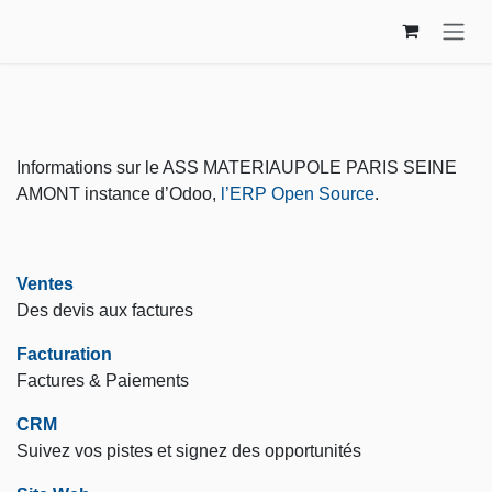
Se rendre au contenu
ASS MATERIAUPOLE
PARIS SEINE AMONT
Informations sur le ASS MATERIAUPOLE PARIS SEINE AMONT instance
d’Odoo,
l’ERP Open Source
.
Applications installées
Ventes
Des devis aux factures
Facturation
Factures & Paiements
CRM
Suivez vos pistes et signez des opportunités